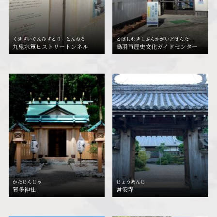
くきすいぐんひすとりーとんねる
とばしれきしぶんかがいどせんたー
九鬼水軍ヒストリートンネル
鳥羽市歴史文化ガイドセンター
かたじんじゃ
じょうあんじ
賀多神社
常安寺