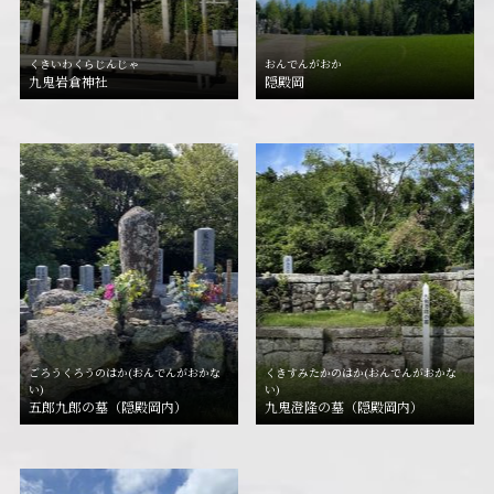
くきいわくらじんじゃ
おんでんがおか
九鬼岩倉神社
隠殿岡
ごろうくろうのはか(おんでんがおかな
くきすみたかのはか(おんでんがおかな
い)
い)
五郎九郎の墓（隠殿岡内）
九鬼澄隆の墓（隠殿岡内）