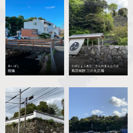
あいばし
とばじょうあと さんのまるひろば
相橋
鳥羽城跡 三の丸広場