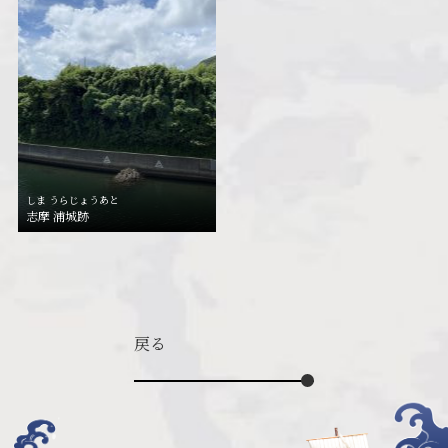
しま うらじょうあと
志摩 浦城跡
戻る