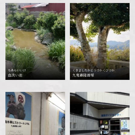
ちあらいいけ
くきよしたかどうづかくびづか
血洗い池
九鬼嘉隆首塚