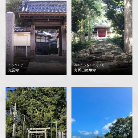
こうがくじ
がんこうざんこぞうじ
光岳寺
丸興山庫蔵寺